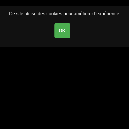
Ce site utilise des cookies pour améliorer l’expérience.
OK
New products added everyday
FEATURED PRODUCTS
960 – ROXY IRD
TA03LCO – T-