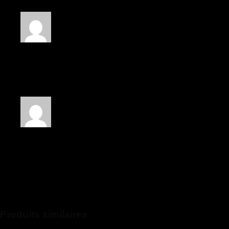
Note
5
sur 5
Manon Simon
–
14/12/2024
Les chaussures sont tout simplement parfaites
Note
5
sur 5
Enzo Lefèvre
–
26/12/2024
Je suis pleinement satisfait
Seuls les clients connectés ayant acheté ce produit ont la
possibilité de laisser un avis.
Produits similaires