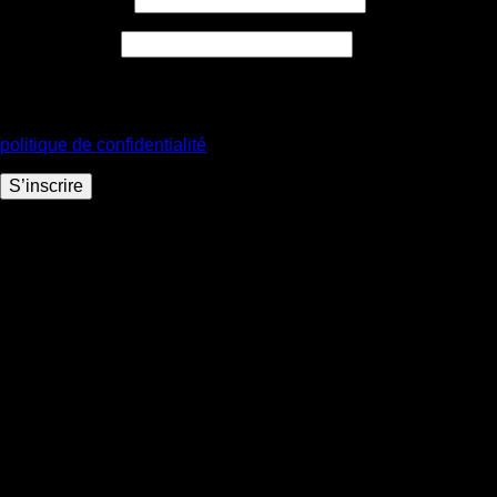
Obligatoire
Mot de passe
*
Vos données personnelles seront utilisées pour vous
accompagner au cours de votre visite du site web, gérer l’accès
à votre compte, et pour d’autres raisons décrites dans notre
politique de confidentialité
.
S’inscrire