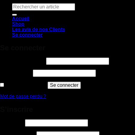
Recherche
pour :
Accueil
Shop
Les avis de nos Clients
Se connecter
Se connecter
Obligatoire
Identifiant ou e-mail
*
Obligatoire
Mot de passe
*
Se souvenir de moi
Se connecter
Mot de passe perdu ?
S’inscrire
Obligatoire
Identifiant
*
Obligatoire
Adresse e-mail
*