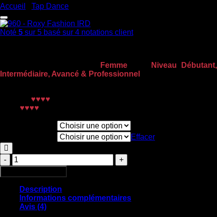
Accueil
/
Tap Dance
Ajouter à la liste de souhaits
Noté
5
sur 5 basé sur
4
notations client
185,60
€
Chaussures de Claquettes
Femme
pour
Niveau Débutant
Intermédiaire, Avancé & Professionnel
Couleur :
Iridescent
Confort :
♥♥♥♥
Son :
♥♥♥♥
Taille CAPEZIO
Largeur
Effacer
quantité
de
Ajouter au panier
960
-
Description
ROXY
Informations complémentaires
IRD
Avis (4)