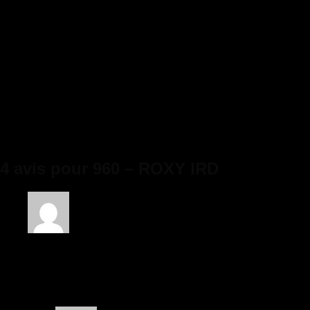
Série Limitée Fashion 960 – Roxy IRD
Poids
1,5 kg
Dimensions
35 × 22 × 20 cm
Taille
5.5 (35.5), 6 (36), 7 (37), 8 (38), 8.5 (38.5 / 39),
CAPEZIO
9.5(40)
Largeur
M (STANDARD), W (LARGE)
4 avis pour
960 – ROXY IRD
Note
5
sur 5
Lisette Viaud
–
23/10/2024
C’était parfait et simple.