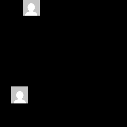
VOINOT
(gestionnaire de boutique)
–
23/10/2024
Merci beaucoup Lisette, pour votre avis positif !
Nous sommes ravis d’apprendre que vous êtes
satisfait de votre expérience avec nous. Votre retour
est très apprécié et nous motive à continuer d’offrir
le meilleur service possible.
N’hésitez pas à revenir vers nous si vous avez
besoin de quoi que ce soit d’autre. Nous serons
toujours là pour vous aider !
Cordialement
Sébastien
Note
5
sur 5
Paul Gauthier
–
08/11/2024
Je n’ai plus qu’a les essayer. Top top