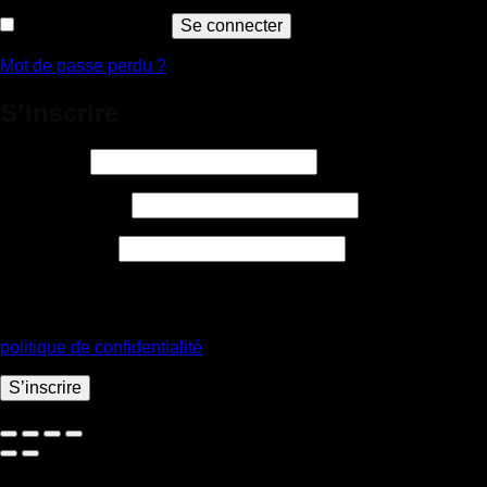
Se souvenir de moi
Se connecter
Mot de passe perdu ?
S’inscrire
Obligatoire
Identifiant
*
Obligatoire
Adresse e-mail
*
Obligatoire
Mot de passe
*
Vos données personnelles seront utilisées pour vous
accompagner au cours de votre visite du site web, gérer l’accès
à votre compte, et pour d’autres raisons décrites dans notre
politique de confidentialité
.
S’inscrire