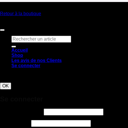
Retour à la boutique
Copyright 2026 ©
Claq & Co
Recherche
pour :
Accueil
Shop
Les avis de nos Clients
Se connecter
Ce site utilise des cookies pour améliorer l’expérience.
OK
Se connecter
Obligatoire
Identifiant ou e-mail
*
Obligatoire
Mot de passe
*