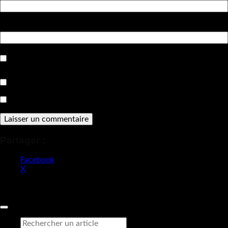
Site web
Enregistrer mon nom, mon e-mail et mon site dans le
navigateur pour mon prochain commentaire.
Prévenez-moi de tous les nouveaux commentaires par e-mail.
Prévenez-moi de tous les nouveaux articles par e-mail.
Partager :
Facebook
X
Claq & Co
Copyright 2026 ©
Recherche