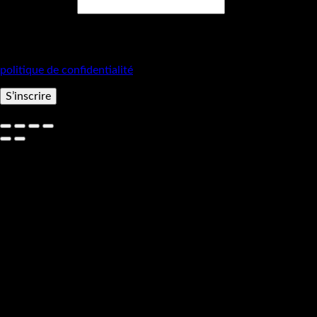
Obligatoire
Mot de passe
*
Vos données personnelles seront utilisées pour vous
accompagner au cours de votre visite du site web, gérer l’accès
à votre compte, et pour d’autres raisons décrites dans notre
politique de confidentialité
.
S’inscrire