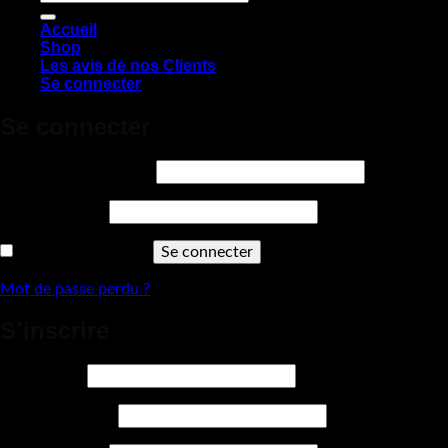
pour :
Accueil
Shop
Les avis de nos Clients
Se connecter
Se connecter
Obligatoire
Identifiant ou e-mail
*
Obligatoire
Mot de passe
*
Se souvenir de moi
Se connecter
Mot de passe perdu ?
S’inscrire
Obligatoire
Identifiant
*
Obligatoire
Adresse e-mail
*