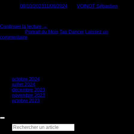
Publié le
08/10/2023
11/08/2024
par
VOINOT Sébastien
Présentation de Gregory Hines
Continuer la lecture
→
Posté dans
Portrait du Mois
,
Tap Dancer
Laissez un
commentaire
About
Lorem ipsum dolor sit amet, consectetuer adipiscing elit, sed
diam nonummy nibh euismod tincidunt.
Recent Comments
Archives
octobre 2024
(2)
juillet 2024
(1)
décembre 2023
(1)
novembre 2023
(1)
octobre 2023
(1)
Copyright 2026 ©
Claq & Co
Recherche
pour :