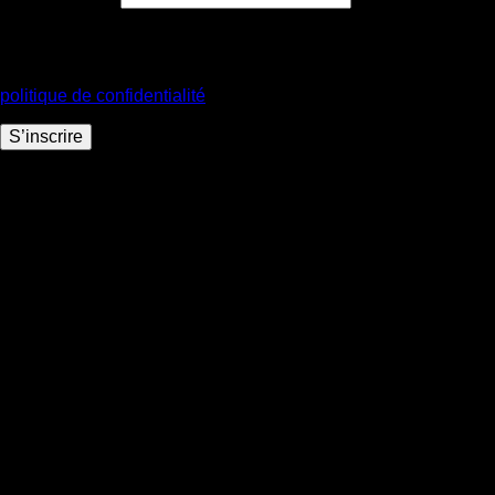
Vos données personnelles seront utilisées pour vous
accompagner au cours de votre visite du site web, gérer l’accès
à votre compte, et pour d’autres raisons décrites dans notre
politique de confidentialité
.
S’inscrire