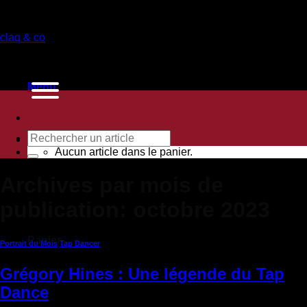
Passer
au
claq & co
contenu
Menu
Recherche
pour :
Aucun article dans le panier.
Archives par mois de
publication:
octobre 2023
Panier
Portrait du Mois
,
Tap Dancer
Aucun article dans le panier.
Grégory Hines : Une légende du Tap
Dance