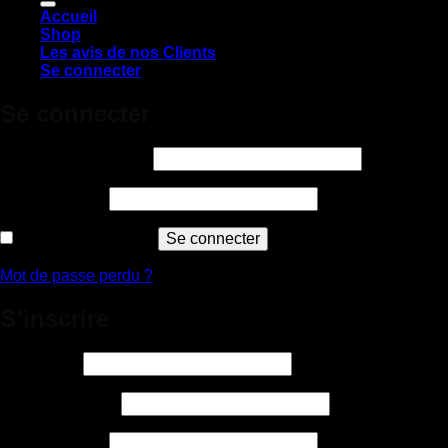
Accueil
Shop
Les avis de nos Clients
Se connecter
Se connecter
Obligatoire
Identifiant ou e-mail
*
Obligatoire
Mot de passe
*
Se souvenir de moi
Se connecter
Mot de passe perdu ?
S’inscrire
Obligatoire
Identifiant
*
Obligatoire
Adresse e-mail
*
Obligatoire
Mot de passe
*