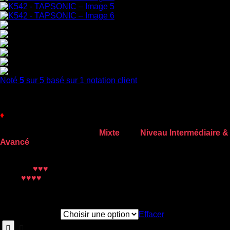
Noté
5
sur 5 basé sur
1
notation client
140,00
€
♦
FIN DE SÉRIE 😭
Chaussures de Claquettes
Mixte
pour
Niveau Intermédiaire &
Avancé
Couleur :
Noir & Argent
Confort :
♥♥♥
Son :
♥♥♥♥
Taille CAPEZIO
Effacer