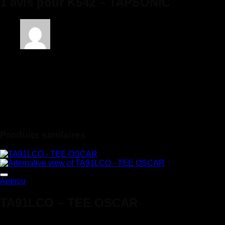
1 avis pour
K542 – TAPSONIC
Note
5
sur 5
Thierry D.
–
19/03/2021
Livraison rapide et conforme à la description
Seuls les clients connectés ayant acheté ce produit ont la
possibilité de laisser un avis.
Produits similaires
Ajouter à la liste de souhaits
Aperçu
TA91LCO – TEE OSCAR
Note
5
sur 5