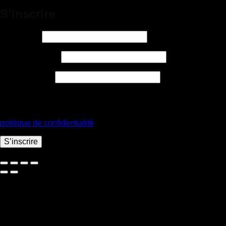
S’inscrire
Obligatoire
Identifiant
*
Obligatoire
Adresse e-mail
*
Obligatoire
Mot de passe
*
Vos données personnelles seront utilisées pour vous
accompagner au cours de votre visite du site web, gérer l’accès
à votre compte, et pour d’autres raisons décrites dans notre
politique de confidentialité
.
S’inscrire