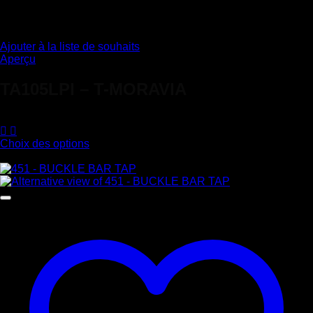
Ajouter à la liste de souhaits
Aperçu
TA105LPI – T-MORAVIA
68,40
€
Choix des options
Ce
produit
a
plusieurs
variations.
Les
options
peuvent
être
choisies
sur
la
page