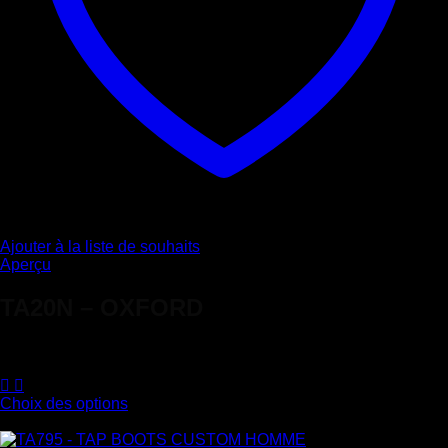
Ajouter à la liste de souhaits
Aperçu
TA20N – OXFORD
Note
5
sur 5
70,00
€
Choix des options
Ce
produit