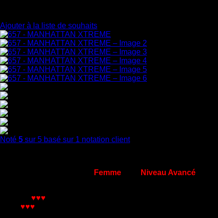
Ajouter à la liste de souhaits
Noté
5
sur 5 basé sur
1
notation client
84,80
€
Chaussures de Claquettes
Femme
pour
Niveau Avancé
Couleur :
Noir
Confort :
♥♥♥
Son
:
♥♥♥