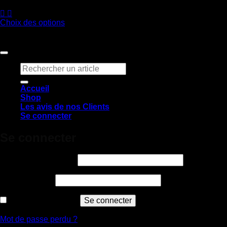
136,80
€
Choix des options
Ce
produit
Copyright 2026 ©
Claq & Co
a
plusieurs
Recherche
variations.
pour :
Les
options
Accueil
peuvent
Shop
être
Les avis de nos Clients
choisies
Se connecter
sur
la
Se connecter
page
du
Obligatoire
produit
Identifiant ou e-mail
*
Obligatoire
Mot de passe
*
Se souvenir de moi
Se connecter
Mot de passe perdu ?