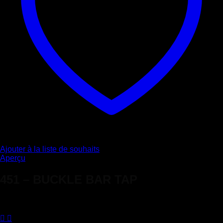
du
produit
Ajouter à la liste de souhaits
Aperçu
451 – BUCKLE BAR TAP
Note
4.33
sur 5
74,20
€