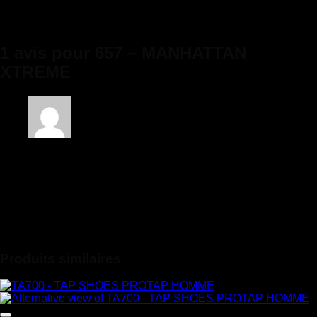
CAPEZIO
(41), 10 (42), 10.5 (42.5), 11 (43)
1 avis pour
657 – MANHATTAN
XTREME
Note
5
sur 5
Anonyme
–
04/05/2023
Excellent parfait !! merci !!
Seuls les clients connectés ayant acheté ce produit ont la
possibilité de laisser un avis.
Produits similaires