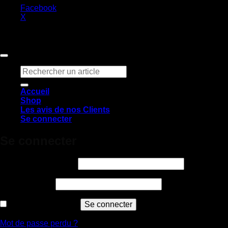
Facebook
X
Copyright 2026 ©
Claq & Co
Recherche
pour :
Accueil
Shop
Les avis de nos Clients
Se connecter
Se connecter
Obligatoire
Identifiant ou e-mail
*
Obligatoire
Mot de passe
*
Se souvenir de moi
Se connecter
Mot de passe perdu ?