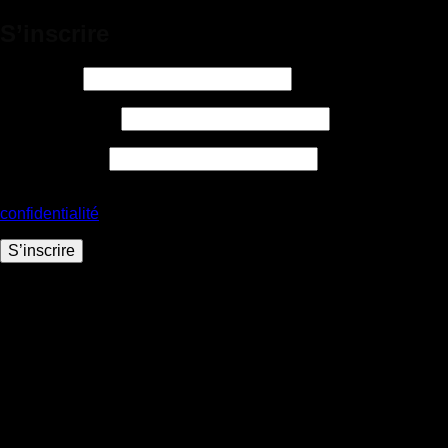
S’inscrire
Obligatoire
Identifiant
*
Obligatoire
Adresse e-mail
*
Obligatoire
Mot de passe
*
Vos données personnelles seront utilisées pour vous accompagner
confidentialité
.
S’inscrire