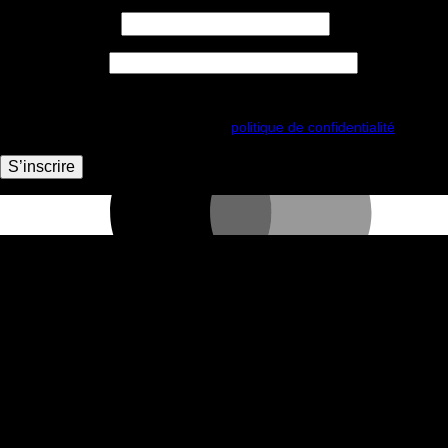
Obligatoire
Adresse e-mail
*
Obligatoire
Mot de passe
*
Vos données personnelles seront utilisées pour vous accompagner au
cours de votre visite du site web, gérer l’accès à votre compte, et pour
d’autres raisons décrites dans notre
politique de confidentialité
.
S’inscrire