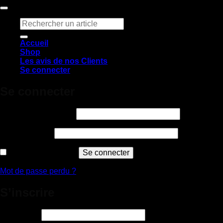
Recherche
pour :
Accueil
Shop
Les avis de nos Clients
Se connecter
Se connecter
Obligatoire
Identifiant ou e-mail
*
Obligatoire
Mot de passe
*
Se souvenir de moi
Se connecter
Mot de passe perdu ?
S’inscrire
Obligatoire
Identifiant
*