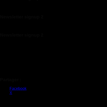
(insert contact form here)
Newsletter signup 2
(insert contact form here)
Newsletter signup 2
(insert contact form here)
These forms are included as Contact Form 7 Presets.
Partager :
Facebook
X
Copyright 2026 ©
Claq & Co