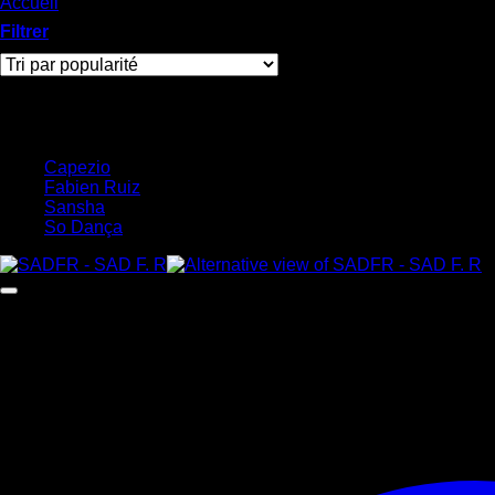
Accueil
/
Produits identifiés “Accessoires”
Filtrer
Marques
Capezio
(2)
Fabien Ruiz
(1)
Sansha
(2)
So Dança
(2)