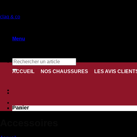
Passer
au
claq & co
contenu
Menu
Recherche
pour :
ACCUEIL
NOS CHAUSSURES
LES AVIS CLIENT
Panier
Accessoires