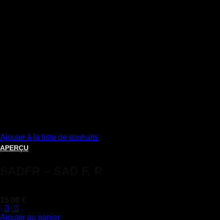
Ajouter à la liste de souhaits
APERÇU
SADFR – SAD F. R
Note
5
sur 5
15,00
€
Ajouter au panier