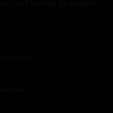
COUNT DOWN ELEMENT
Add beautiful count downs anywhere on the site.
Primary Color
Dark Color