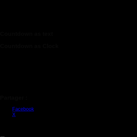
Countdown as text
Countdown as Clock
Partager :
Facebook
X
Copyright 2026 ©
Claq & Co