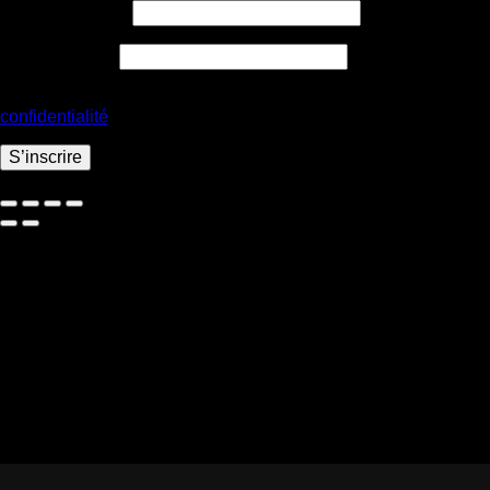
Obligatoire
Adresse e-mail
*
Obligatoire
Mot de passe
*
Vos données personnelles seront utilisées pour vous accompagner
confidentialité
.
S’inscrire