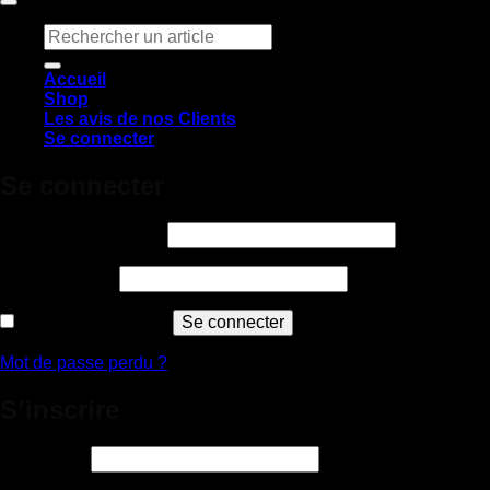
Recherche
pour :
Accueil
Shop
Les avis de nos Clients
Se connecter
Se connecter
Obligatoire
Identifiant ou e-mail
*
Obligatoire
Mot de passe
*
Se souvenir de moi
Se connecter
Mot de passe perdu ?
S’inscrire
Obligatoire
Identifiant
*