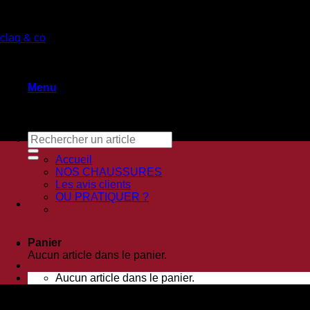
Passer
au
claq & co
contenu
Menu
Recherche
pour :
Accueil
NOS CHAUSSURES
Les avis clients
OU PRATIQUER ?
Panier
Aucun article dans le panier.
Aucun article dans le panier.