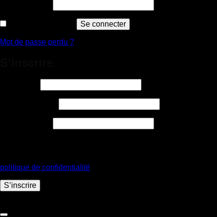
Obligatoire
Mot de passe
*
Se souvenir de moi
Se connecter
Mot de passe perdu ?
S’inscrire
Obligatoire
Identifiant
*
Obligatoire
Adresse e-mail
*
Obligatoire
Mot de passe
*
Vos données personnelles seront utilisées pour vous
accompagner au cours de votre visite du site web, gérer l’accès
à votre compte, et pour d’autres raisons décrites dans notre
politique de confidentialité
.
S’inscrire
Copyright 2026 ©
Claq & Co