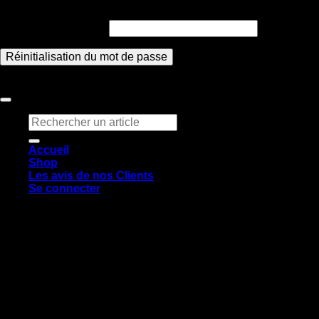
Mot de passe perdu ? Veuillez saisir votre identifiant ou votre
Obligatoire
Identifiant ou e-mail
*
Réinitialisation du mot de passe
Copyright 2026 ©
Claq & Co
Recherche
pour :
Accueil
Shop
Les avis de nos Clients
Se connecter