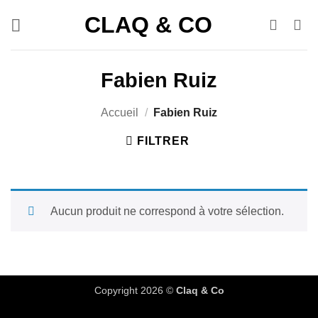
Passer
CLAQ & CO
au
contenu
Fabien Ruiz
Accueil
/
Fabien Ruiz
FILTRER
Aucun produit ne correspond à votre sélection.
Copyright 2026 ©
Claq & Co